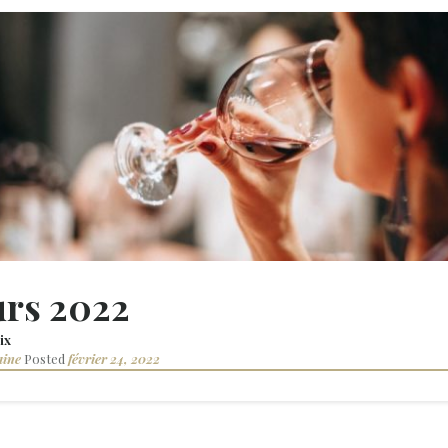
rs 2022
ix
aine
Posted
février 24, 2022