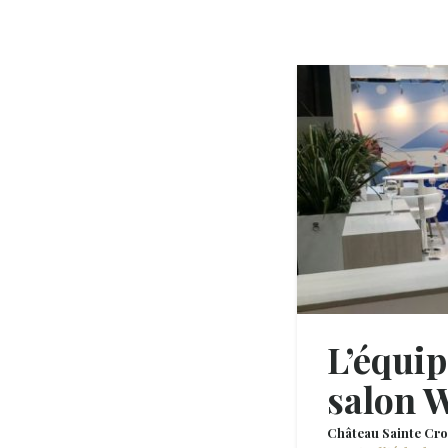
L’équip
salon 
Château Sainte Cro