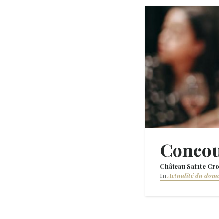
Concou
Château Sainte Cro
In
Actualité du dom